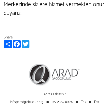
Merkezinde sizlere hizmet vermekten onur
duyarız.
Share
Share
Facebook
Twitter
Adres: Eskisehir
info@aradglobalclub.org
0 552 252 00 26
Tel:
Fax: