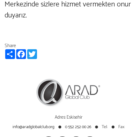
Merkezinde sizlere hizmet vermekten onur
duyarız.
Share
Share
Facebook
Twitter
Adres: Eskisehir
info@aradglobalclub.org
0 552 252 00 26
Tel:
Fax: